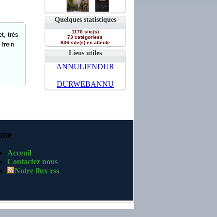
Quelques statistiques
1176 site(s)
t, très
73 catégoriess
636 site(s) en attente
frein
Liens utiles
ANNULIENDUR
DURWEBANNU
me
Acceuil
Contactez nous
Notre flux rss