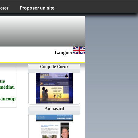
ferer
Proposer un site
Langue:
Coup de Coeur
que
édiat.
beaucoup
Au hasard