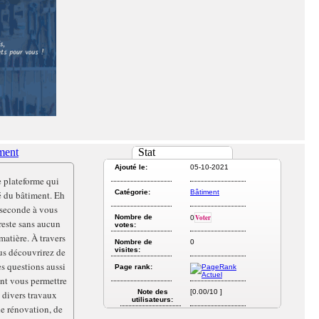
iment
Stat
Ajouté le:
05-10-2021
e plateforme qui
Catégorie:
Bâtiment
é du bâtiment. Eh
 seconde à vous
Nombre de
Voter
0
reste sans aucun
votes:
matière. À travers
Nombre de
0
us découvrirez de
visites:
es questions aussi
Page rank:
nt vous permettre
Note des
[0.00/10 ]
s divers travaux
utilisateurs:
e rénovation, de