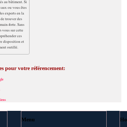
és au bâtiment. Si
vaux ou vous êtes
des experts en la
 de trouver des
main-forte. Sans
z-vous sur cette
ppréhender ces
re disposition et
ent outillé.
ces pour votre référencement:
le
s
iens
Menu
Ho