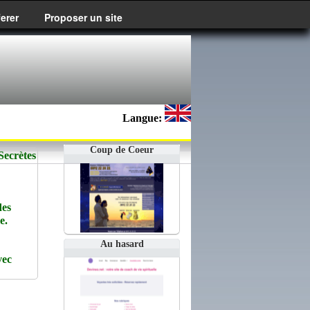
ferer
Proposer un site
Langue:
Coup de Coeur
Secrètes
des
e.
Au hasard
vec