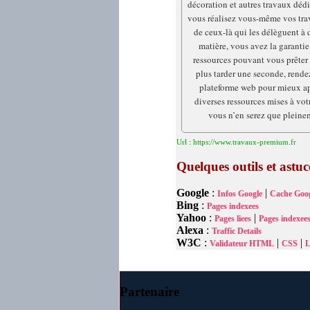
décoration et autres travaux dédi
vous réalisez vous-même vos tra
de ceux-là qui les délèguent à 
matière, vous avez la garantie
ressources pouvant vous prêter 
plus tarder une seconde, rende
plateforme web pour mieux a
diverses ressources mises à vot
vous n’en serez que pleinem
Url : https://www.travaux-premium.fr
Quelques outils et astu
Google
:
|
Infos Google
Cache Goog
Bing
:
Pages indexees
Yahoo
:
|
Pages liees
Pages indexee
Alexa
:
Traffic Details
W3C
:
|
|
Validateur HTML
CSS
L
Partenaire