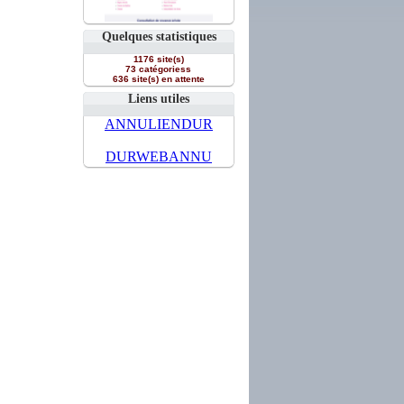
Quelques statistiques
1176 site(s)
73 catégoriess
636 site(s) en attente
Liens utiles
ANNULIENDUR
DURWEBANNU